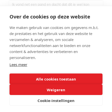
Over de cookies op deze website
We maken gebruik van cookies om gegevens m.b.t.
de prestaties en het gebruik van deze website te
verzamelen & analyseren, om sociale
netwerkfunctionaliteiten aan te bieden en onze
Ik heb het privacybeleid van deze website
content & advertenties te verbeteren en
personaliseren.
gelezen en ga hiermee akkoord.
Lees meer
*
Verplicht in te vullen
Alle cookies toestaan
Weigeren
Cookie-instellingen