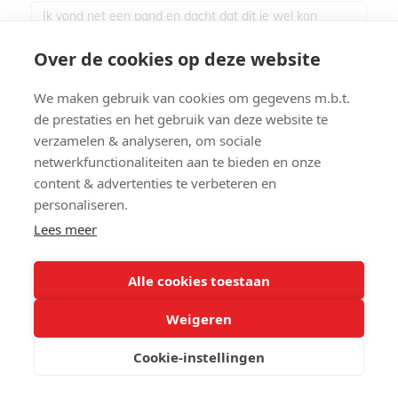
Over de cookies op deze website
We maken gebruik van cookies om gegevens m.b.t.
de prestaties en het gebruik van deze website te
verzamelen & analyseren, om sociale
netwerkfunctionaliteiten aan te bieden en onze
Ik heb het privacybeleid van deze website
content & advertenties te verbeteren en
personaliseren.
gelezen en ga hiermee akkoord.
Lees meer
*
Verplicht in te vullen
Alle cookies toestaan
Weigeren
Cookie-instellingen