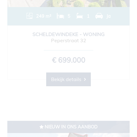
249 m²
5
1
Ja
SCHELDEWINDEKE - WONING
Peperstraat 32
€ 699.000
Bekijk details
NIEUW IN ONS AANBOD