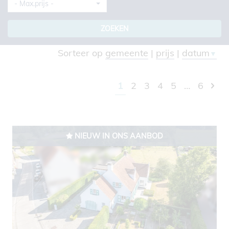
- Max.prijs -
ZOEKEN
Sorteer op
gemeente
|
prijs
|
datum
▼
1
2
3
4
5
…
6
NIEUW IN ONS AANBOD