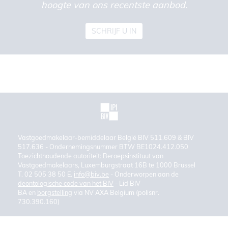
hoogte van ons recentste aanbod.
SCHRIJF U IN
Vastgoedmakelaar-bemiddelaar België BIV 511.609 & BIV
517.636 - Ondernemingsnummer BTW BE1024.412.050
Toezichthoudende autoriteit: Beroepsinstituut van
Vastgoedmakelaars, Luxemburgstraat 16B te 1000 Brussel
T. 02 505 38 50 E.
info@biv.be
- Onderworpen aan de
deontologische code van het BIV
- Lid BIV
BA en
borgstelling
via NV AXA Belgium (polisnr.
730.390.160)