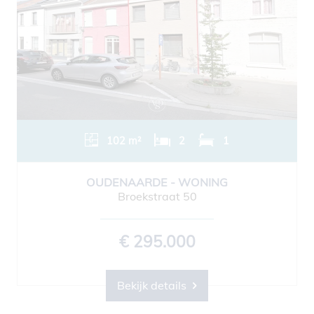
102 m²
2
1
OUDENAARDE - WONING
Broekstraat 50
€ 295.000
Bekijk details