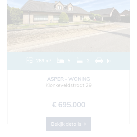
289 m²
5
2
Ja
ASPER - WONING
Klonkeveldstraat 29
€ 695.000
Bekijk details