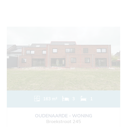
163 m²
3
1
OUDENAARDE - WONING
Broekstraat 245