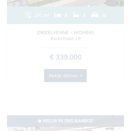
141 m²
2
1
Ja
DIKKELVENNE - WONING
Kerkstraat 19
€ 339.000
Bekijk details
NIEUW IN ONS AANBOD