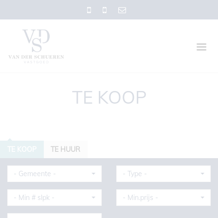
TE KOOP
TE KOOP
TE HUUR
- Gemeente -
- Type -
- Min # slpk -
- Min.prijs -