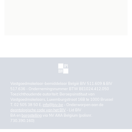
Vastgoedmakelaar-bemiddelaar België BIV 511.609 & BIV
517.636 - Ondernemingsnummer BTW BE1024.412.050
Toezichthoudende autoriteit: Beroepsinstituut van
Vastgoedmakelaars, Luxemburgstraat 16B te 1000 Brussel
T. 02 505 38 50 E.
info@biv.be
- Onderworpen aan de
deontologische code van het BIV
- Lid BIV
BA en
borgstelling
via NV AXA Belgium (polisnr.
730.390.160)