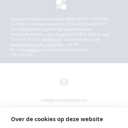
Vastgoedmakelaar-bemiddelaar België BIV 511.609 & BIV
517.636 - Ondernemingsnummer BTW BE1024.412.050
Toezichthoudende autoriteit: Beroepsinstituut van
Vastgoedmakelaars, Luxemburgstraat 16B te 1000 Brussel
T. 02 505 38 50 E.
info@biv.be
- Onderworpen aan de
deontologische code van het BIV
- Lid BIV
BA en
borgstelling
via NV AXA Belgium (polisnr.
730.390.160)
info@vdsvastgoed.be
Over de cookies op deze website