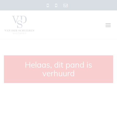
Helaas, dit pand is
verhuurd