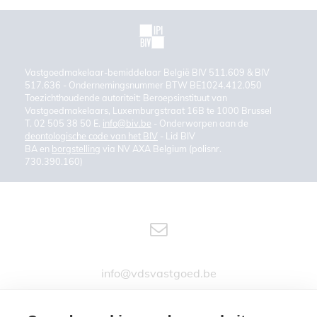
Vastgoedmakelaar-bemiddelaar België BIV 511.609 & BIV
517.636 - Ondernemingsnummer BTW BE1024.412.050
Toezichthoudende autoriteit: Beroepsinstituut van
Vastgoedmakelaars, Luxemburgstraat 16B te 1000 Brussel
T. 02 505 38 50 E.
info@biv.be
- Onderworpen aan de
deontologische code van het BIV
- Lid BIV
BA en
borgstelling
via NV AXA Belgium (polisnr.
730.390.160)
info@vdsvastgoed.be