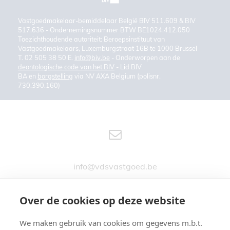
Vastgoedmakelaar-bemiddelaar België BIV 511.609 & BIV
517.636 - Ondernemingsnummer BTW BE1024.412.050
Toezichthoudende autoriteit: Beroepsinstituut van
Vastgoedmakelaars, Luxemburgstraat 16B te 1000 Brussel
T. 02 505 38 50 E.
info@biv.be
- Onderworpen aan de
deontologische code van het BIV
- Lid BIV
BA en
borgstelling
via NV AXA Belgium (polisnr.
730.390.160)
info@vdsvastgoed.be
Over de cookies op deze website
We maken gebruik van cookies om gegevens m.b.t.
Stationsstraat 76