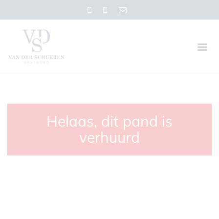
Helaas, dit pand is
verhuurd