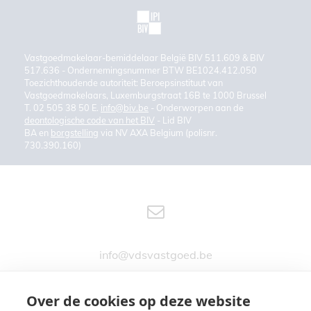
Vastgoedmakelaar-bemiddelaar België BIV 511.609 & BIV
517.636 - Ondernemingsnummer BTW BE1024.412.050
Toezichthoudende autoriteit: Beroepsinstituut van
Vastgoedmakelaars, Luxemburgstraat 16B te 1000 Brussel
T. 02 505 38 50 E.
info@biv.be
- Onderworpen aan de
deontologische code van het BIV
- Lid BIV
BA en
borgstelling
via NV AXA Belgium (polisnr.
730.390.160)
info@vdsvastgoed.be
Over de cookies op deze website