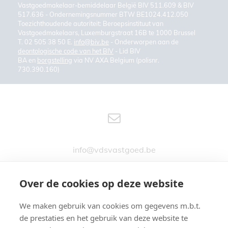
Vastgoedmakelaar-bemiddelaar België BIV 511.609 & BIV
517.636 - Ondernemingsnummer BTW BE1024.412.050
Toezichthoudende autoriteit: Beroepsinstituut van
Vastgoedmakelaars, Luxemburgstraat 16B te 1000 Brussel
T. 02 505 38 50 E.
info@biv.be
- Onderworpen aan de
deontologische code van het BIV
- Lid BIV
BA en
borgstelling
via NV AXA Belgium (polisnr.
730.390.160)
info@vdsvastgoed.be
Over de cookies op deze website
We maken gebruik van cookies om gegevens m.b.t.
Stationsstraat 76
de prestaties en het gebruik van deze website te
9890 GAVERE