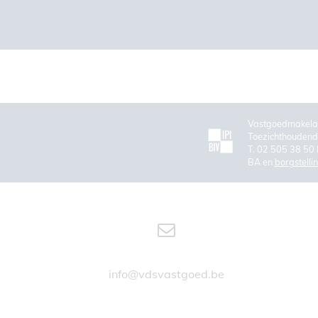
Vastgoedmakela
Toezichthoudende
T. 02 505 38 50 
BA en
borgstelli
info@vdsvastgoed.be