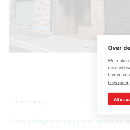
Over de
We maken g
deze websi
bieden en 
Lees meer
Alle co
Omschrijving
Omschrijving
Goed gelegen woning met terras en tu