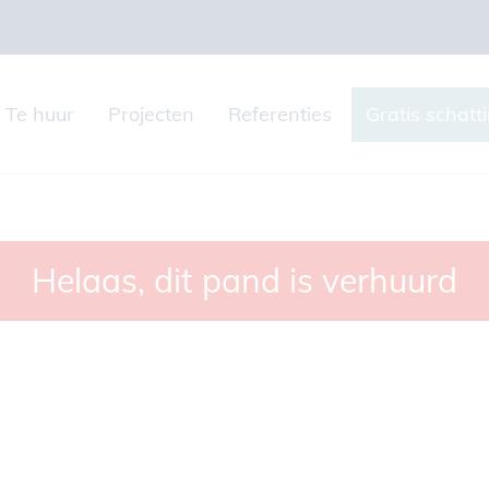
Te huur
Projecten
Referenties
Gratis schatt
Helaas, dit pand is verhuurd