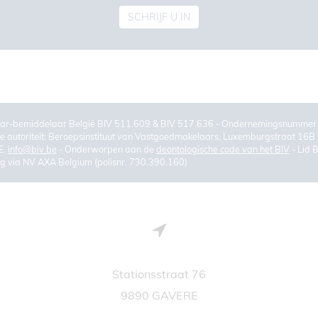
SCHRIJF U IN
ar-bemiddelaar België BIV 511.609 & BIV 517.636 - Ondernemingsnumm
 autoriteit: Beroepsinstituut van Vastgoedmakelaars, Luxemburgstraat 16B 
E.
info@biv.be
- Onderworpen aan de
deontologische code van het BIV
- Lid 
ng
via NV AXA Belgium (polisnr. 730.390.160)
Stationsstraat 76
9890 GAVERE