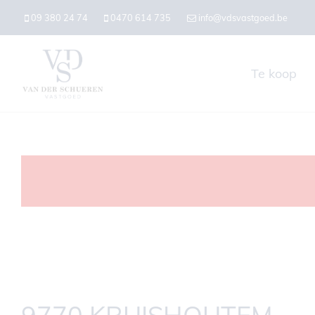
09 380 24 74
0470 614 735
info@vdsvastgoed.be
Te koop