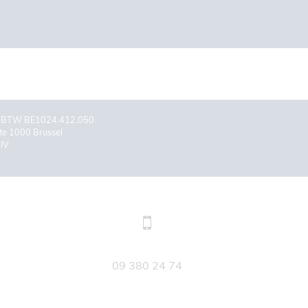
er BTW BE1024.412.050
te 1000 Brussel
BIV
09 380 24 74