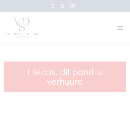
Helaas, dit pand is
verhuurd