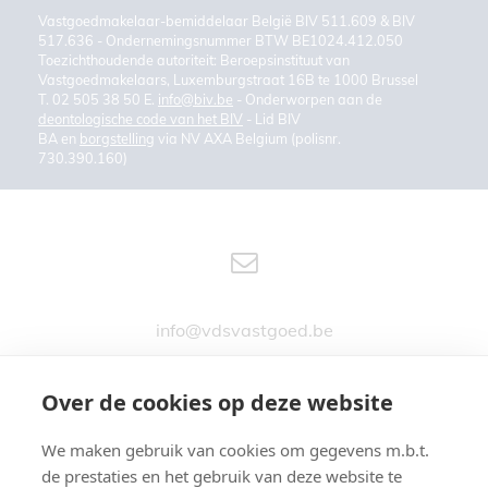
Vastgoedmakelaar-bemiddelaar België BIV 511.609 & BIV
517.636 - Ondernemingsnummer BTW BE1024.412.050
Toezichthoudende autoriteit: Beroepsinstituut van
Vastgoedmakelaars, Luxemburgstraat 16B te 1000 Brussel
T. 02 505 38 50 E.
info@biv.be
- Onderworpen aan de
deontologische code van het BIV
- Lid BIV
BA en
borgstelling
via NV AXA Belgium (polisnr.
730.390.160)
info@vdsvastgoed.be
Over de cookies op deze website
We maken gebruik van cookies om gegevens m.b.t.
Stationsstraat 76
de prestaties en het gebruik van deze website te