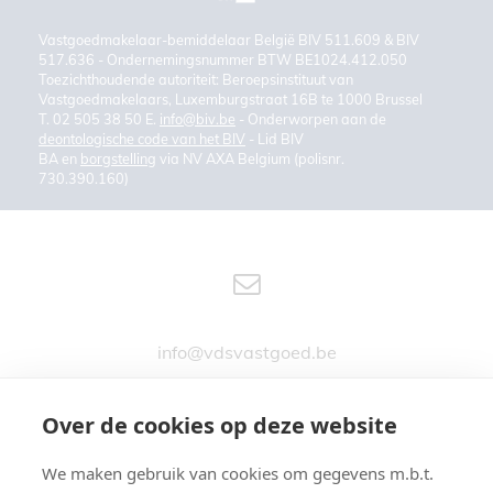
Vastgoedmakelaar-bemiddelaar België BIV 511.609 & BIV
517.636 - Ondernemingsnummer BTW BE1024.412.050
Toezichthoudende autoriteit: Beroepsinstituut van
Vastgoedmakelaars, Luxemburgstraat 16B te 1000 Brussel
T. 02 505 38 50 E.
info@biv.be
- Onderworpen aan de
deontologische code van het BIV
- Lid BIV
BA en
borgstelling
via NV AXA Belgium (polisnr.
730.390.160)
info@vdsvastgoed.be
Over de cookies op deze website
We maken gebruik van cookies om gegevens m.b.t.
Stationsstraat 76