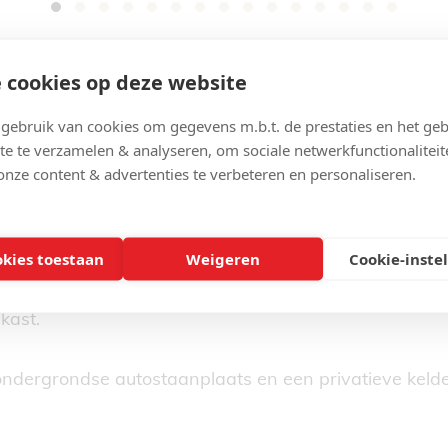
 cookies op deze website
ebruik van cookies om gegevens m.b.t. de prestaties en het geb
te te verzamelen & analyseren, om sociale netwerkfunctionaliteit
nloads
Contact
onze content & advertenties te verbeteren en personaliseren.
ppartement
name en ruime leefruimte die uitgeeft op een aanpale
okies toestaan
Weigeren
Cookie-inste
nele keuken. Verder zijn er twee slaapkamers, een bad
kast.
ndergrondse autostaanplaats en een privatieve kelde