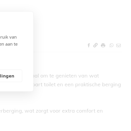
ruik van
en aan te
nd terras, ideaal om te genieten van wat
llingen
kamer, een apart toilet en een praktische berging
rberging, wat zorgt voor extra comfort en