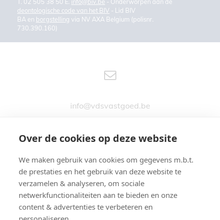
T. 02 505 38 50 E.
info@biv.be
- Onderworpen aan de
deontologische code van het BIV
- Lid BIV
BA en
borgstelling
via NV AXA Belgium (polisnr.
730.390.160)
info@vdsvastgoed.be
Over de cookies op deze website
We maken gebruik van cookies om gegevens m.b.t.
Stationsstraat 76
de prestaties en het gebruik van deze website te
9890 GAVERE
verzamelen & analyseren, om sociale
netwerkfunctionaliteiten aan te bieden en onze
content & advertenties te verbeteren en
personaliseren.