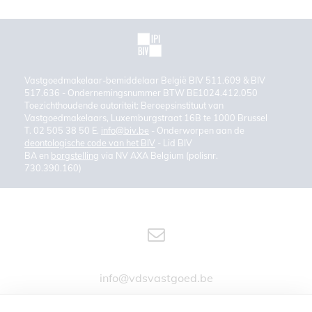
Vastgoedmakelaar-bemiddelaar België BIV 511.609 & BIV
517.636 - Ondernemingsnummer BTW BE1024.412.050
Toezichthoudende autoriteit: Beroepsinstituut van
Vastgoedmakelaars, Luxemburgstraat 16B te 1000 Brussel
T. 02 505 38 50 E.
info@biv.be
- Onderworpen aan de
deontologische code van het BIV
- Lid BIV
BA en
borgstelling
via NV AXA Belgium (polisnr.
730.390.160)
info@vdsvastgoed.be