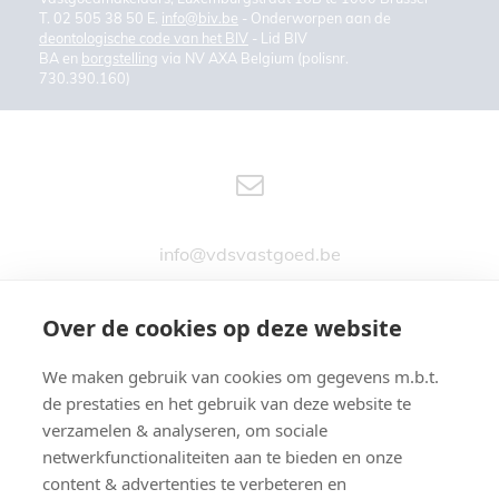
T. 02 505 38 50 E.
info@biv.be
- Onderworpen aan de
deontologische code van het BIV
- Lid BIV
BA en
borgstelling
via NV AXA Belgium (polisnr.
730.390.160)
info@vdsvastgoed.be
Over de cookies op deze website
We maken gebruik van cookies om gegevens m.b.t.
Stationsstraat 76
de prestaties en het gebruik van deze website te
9890 GAVERE
verzamelen & analyseren, om sociale
netwerkfunctionaliteiten aan te bieden en onze
content & advertenties te verbeteren en