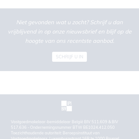
Niet gevonden wat u zocht? Schrijf u dan
vrijblijvend in op onze nieuwsbrief en blijf op de
hoogte van ons recentste aanbod.
SCHRIJF U IN
Vastgoedmakelaar-bemiddelaar België BIV 511.609 & BIV
517.636 - Ondernemingsnummer BTW BE1024.412.050
Toezichthoudende autoriteit: Beroepsinstituut van
Vastgoedmakelaars, Luxemburgstraat 16B te 1000 Brussel