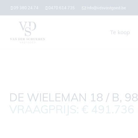
09 380 24 74
0470 614 735
info@vdsvastgoed.be
Te koop
DE WIELEMAN 18 / B, 9
VRAAGPRIJS: € 491.736