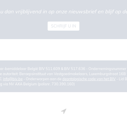
u dan vrijblijvend in op onze nieuwsbrief en blijf op
SCHRIJF U IN
ar-bemiddelaar België BIV 511.609 & BIV 517.636 - Ondernemingsnumm
 autoriteit: Beroepsinstituut van Vastgoedmakelaars, Luxemburgstraat 16B 
E.
info@biv.be
- Onderworpen aan de
deontologische code van het BIV
- Lid 
ng
via NV AXA Belgium (polisnr. 730.390.160)