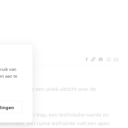
ruik van
en aan te
penthouse met een uniek uitzicht over de
llingen
rzien van een trap, een technische ruimte en
gastentoilet, een ruime leefruimte met een open