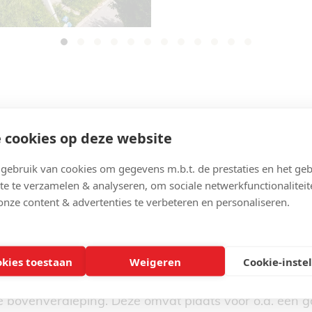
 cookies op deze website
tact
ebruik van cookies om gegevens m.b.t. de prestaties en het geb
te te verzamelen & analyseren, om sociale netwerkfunctionaliteit
zichten.
onze content & advertenties te verbeteren en personaliseren.
e eigendom in Dikkelvenne bevindt zich een prachtig 
okies toestaan
Weigeren
Cookie-inste
an de voorzijde van het gebouw. Via de inkomhal, voo
u de bovenverdieping. Deze omvat plaats voor o.a. een 