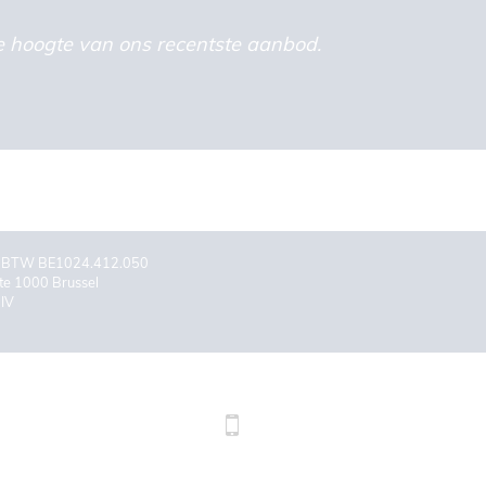
 de hoogte van ons recentste aanbod.
er BTW BE1024.412.050
te 1000 Brussel
BIV