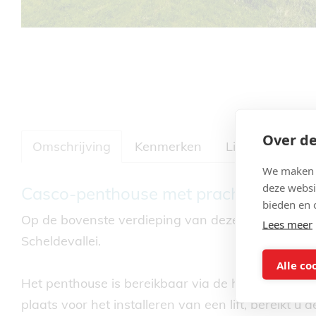
Over de
Omschrijving
Kenmerken
Ligging
Con
We maken g
deze websi
Omschrijving
Casco-penthouse met prachtige verge
bieden en 
Op de bovenste verdieping van deze uitzonderlijk
Lees meer
Scheldevallei.
Alle co
Het penthouse is bereikbaar via de hoofdingang a
plaats voor het installeren van een lift, bereikt 