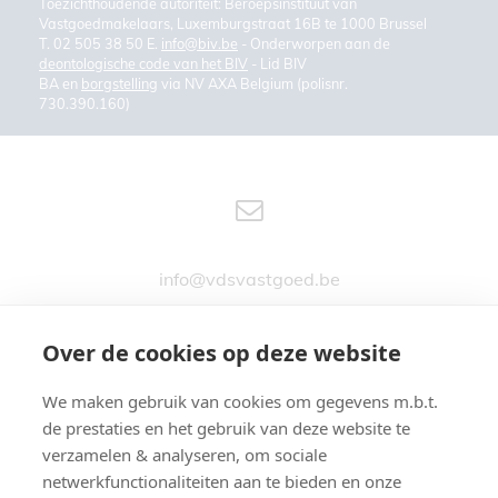
Toezichthoudende autoriteit: Beroepsinstituut van
Vastgoedmakelaars, Luxemburgstraat 16B te 1000 Brussel
T. 02 505 38 50 E.
info@biv.be
- Onderworpen aan de
deontologische code van het BIV
- Lid BIV
BA en
borgstelling
via NV AXA Belgium (polisnr.
730.390.160)
info@vdsvastgoed.be
Over de cookies op deze website
We maken gebruik van cookies om gegevens m.b.t.
Stationsstraat 76
de prestaties en het gebruik van deze website te
9890 GAVERE
verzamelen & analyseren, om sociale
netwerkfunctionaliteiten aan te bieden en onze