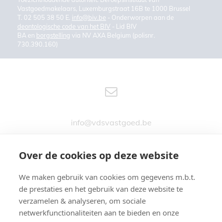
Vastgoedmakelaars, Luxemburgstraat 16B te 1000 Brussel
T. 02 505 38 50 E.
info@biv.be
- Onderworpen aan de
deontologische code van het BIV
- Lid BIV
BA en
borgstelling
via NV AXA Belgium (polisnr.
730.390.160)
info@vdsvastgoed.be
Over de cookies op deze website
We maken gebruik van cookies om gegevens m.b.t.
Stationsstraat 76
de prestaties en het gebruik van deze website te
9890 GAVERE
verzamelen & analyseren, om sociale
netwerkfunctionaliteiten aan te bieden en onze