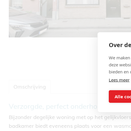
Over de
We maken g
deze websi
bieden en 
Lees meer
Omschrijving
Alle co
Omschrijving
Verzorgde, perfect onderhouden won
Bijzonder degelijke woning met op het gelijkvloe
badkamer biedt eveneens plaats voor een wasma