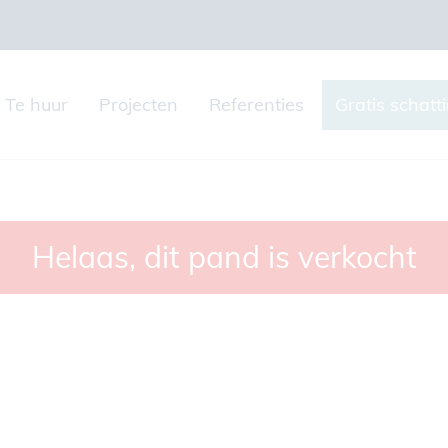
Te huur
Projecten
Referenties
Gratis schatt
Helaas, dit pand is verkocht