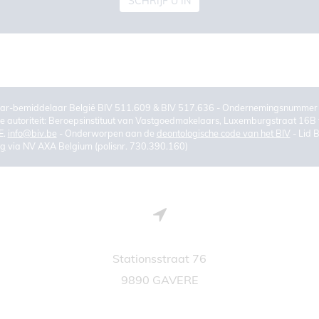
SCHRIJF U IN
ar-bemiddelaar België BIV 511.609 & BIV 517.636 - Ondernemingsnumm
 autoriteit: Beroepsinstituut van Vastgoedmakelaars, Luxemburgstraat 16B 
E.
info@biv.be
- Onderworpen aan de
deontologische code van het BIV
- Lid 
ng
via NV AXA Belgium (polisnr. 730.390.160)
Stationsstraat 76
9890 GAVERE