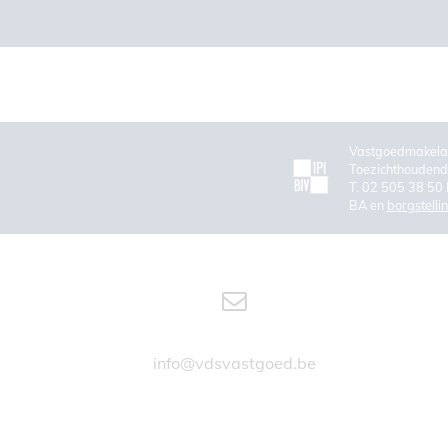
Vastgoedmakela
Toezichthoudende
T. 02 505 38 50 
BA en
borgstelli
info@vdsvastgoed.be