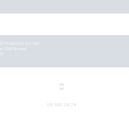
er BTW BE1024.412.050
te 1000 Brussel
BIV
09 380 24 74