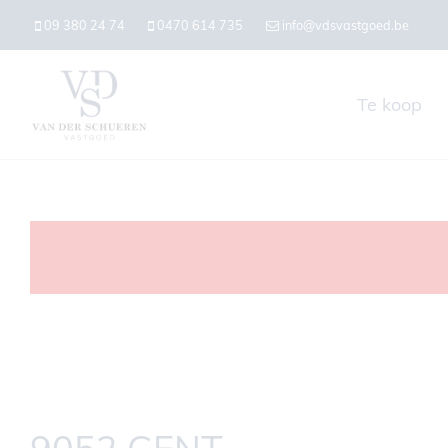
09 380 24 74
0470 614 735
info@vdsvastgoed.be
Te koop