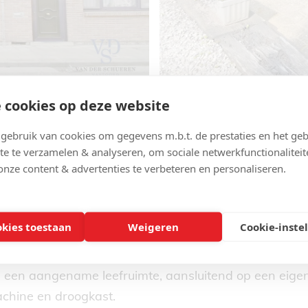
 cookies op deze website
ebruik van cookies om gegevens m.b.t. de prestaties en het geb
te te verzamelen & analyseren, om sociale netwerkfunctionaliteit
onze content & advertenties te verbeteren en personaliseren.
okies toestaan
Weigeren
Cookie-inste
ing.
rs een aangename leefruimte, aansluitend op een eigen
chine en droogkast.