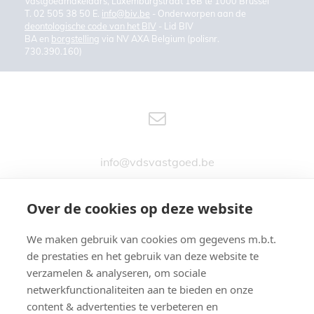
Vastgoedmakelaars, Luxemburgstraat 16B te 1000 Brussel
T. 02 505 38 50 E.
info@biv.be
- Onderworpen aan de
deontologische code van het BIV
- Lid BIV
BA en
borgstelling
via NV AXA Belgium (polisnr.
730.390.160)
info@vdsvastgoed.be
Over de cookies op deze website
We maken gebruik van cookies om gegevens m.b.t.
Stationsstraat 76
de prestaties en het gebruik van deze website te
9890 GAVERE
verzamelen & analyseren, om sociale
netwerkfunctionaliteiten aan te bieden en onze
content & advertenties te verbeteren en