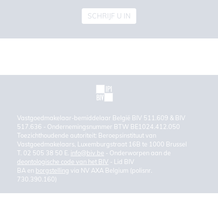
SCHRIJF U IN
Vastgoedmakelaar-bemiddelaar België BIV 511.609 & BIV
517.636 - Ondernemingsnummer BTW BE1024.412.050
Toezichthoudende autoriteit: Beroepsinstituut van
Vastgoedmakelaars, Luxemburgstraat 16B te 1000 Brussel
T. 02 505 38 50 E.
info@biv.be
- Onderworpen aan de
deontologische code van het BIV
- Lid BIV
BA en
borgstelling
via NV AXA Belgium (polisnr.
730.390.160)