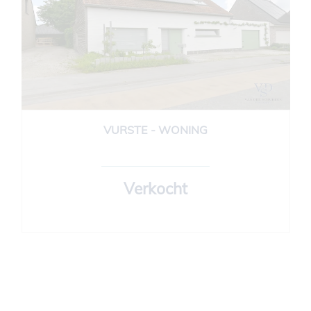
VURSTE - WONING
288 m²
4
1
Ja
Verkocht