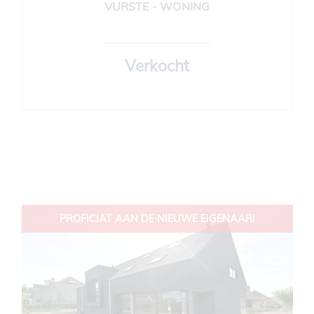
VURSTE - WONING
289 m²
3
1
Verkocht
PROFICIAT AAN DE NIEUWE EIGENAAR!