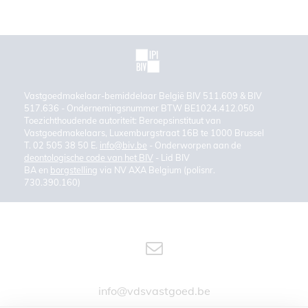
Vastgoedmakelaar-bemiddelaar België BIV 511.609 & BIV
517.636 - Ondernemingsnummer BTW BE1024.412.050
Toezichthoudende autoriteit: Beroepsinstituut van
Vastgoedmakelaars, Luxemburgstraat 16B te 1000 Brussel
T. 02 505 38 50 E.
info@biv.be
- Onderworpen aan de
deontologische code van het BIV
- Lid BIV
BA en
borgstelling
via NV AXA Belgium (polisnr.
730.390.160)
info@vdsvastgoed.be