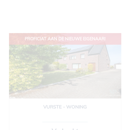
PROFICIAT AAN DE NIEUWE EIGENAAR!
VURSTE - WONING
350 m²
4
1
Ja