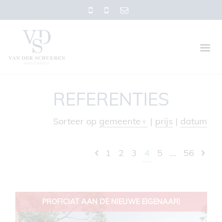
REFERENTIES
Sorteer op
gemeente
|
prijs
|
datum
▼
1
2
3
4
5
…
56
PROFICIAT AAN DE NIEUWE EIGENAAR!