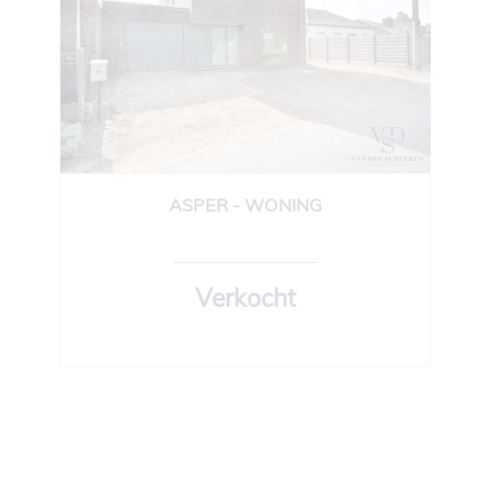
ASPER - WONING
160 m²
3
1
Ja
Verkocht