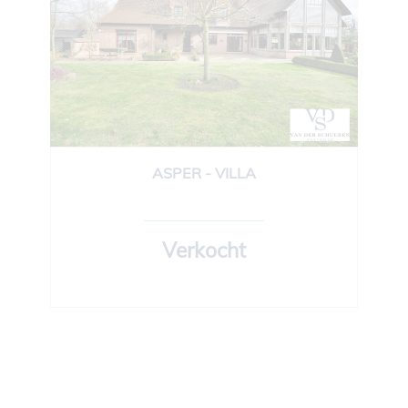
ASPER - VILLA
440 m²
4
2
Verkocht