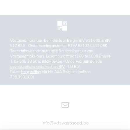
Vastgoedmakelaar-bemiddelaar België BIV 511.609 & BIV
517.636 - Ondernemingsnummer BTW BE1024.412.050
Toezichthoudende autoriteit: Beroepsinstituut van
Vastgoedmakelaars, Luxemburgstraat 16B te 1000 Brussel
T. 02 505 38 50 E.
info@biv.be
- Onderworpen aan de
deontologische code van het BIV
- Lid BIV
BA en
borgstelling
via NV AXA Belgium (polisnr.
730.390.160)
info@vdsvastgoed.be