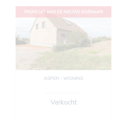
PROFICIAT AAN DE NIEUWE EIGENAAR!
ASPER - WONING
260 m²
5
1
Ja
Verkocht