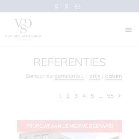
REFERENTIES
Sorteer op
gemeente
|
prijs
|
datum
▲
1
2
3
4
5
…
55
PROFICIAT AAN DE NIEUWE EIGENAAR!