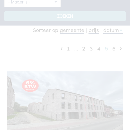
- Max.prijs -
ZOEKEN
Sorteer op
gemeente
|
prijs
|
datum
▼
1
…
2
3
4
5
6