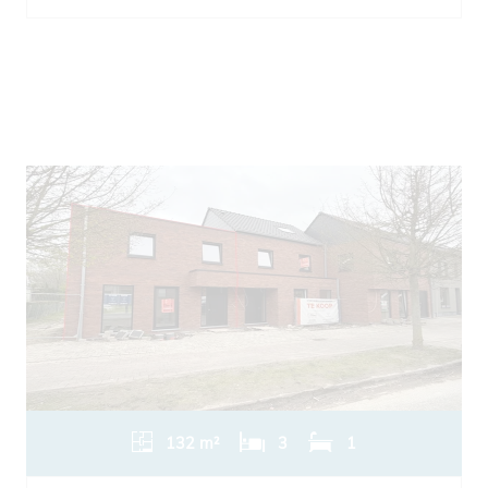
132 m²
3
1