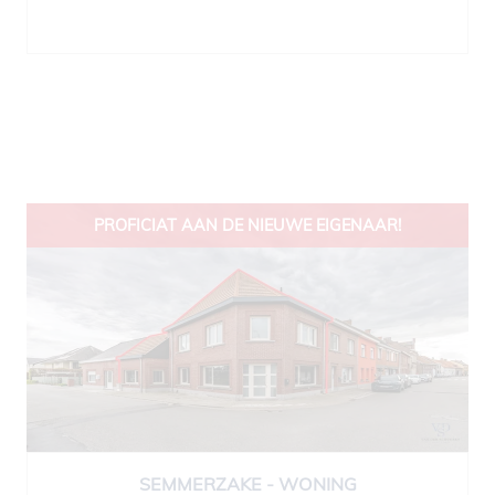
PROFICIAT AAN DE NIEUWE EIGENAAR!
SEMMERZAKE - WONING
175 m²
2
1
Ja