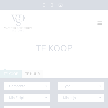
TE KOOP
TE KOOP
TE HUUR
- Gemeente -
- Type -
- Min # slpk -
- Min.prijs -