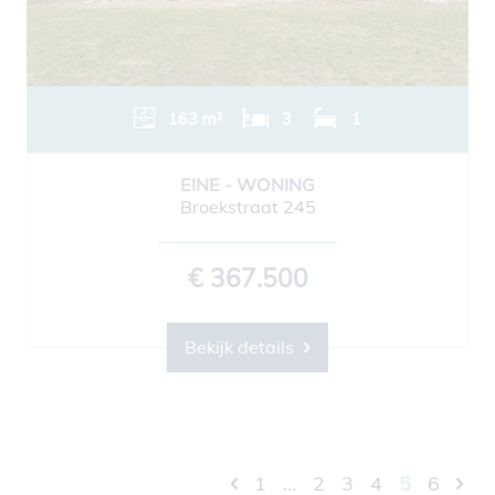
163 m²
3
1
EINE - WONING
Broekstraat 245
€ 367.500
Bekijk details
1
…
2
3
4
5
6