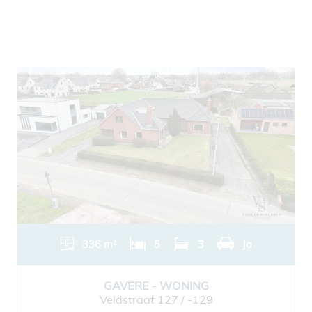
336 m²
5
3
Ja
GAVERE - WONING
Veldstraat 127 / -129