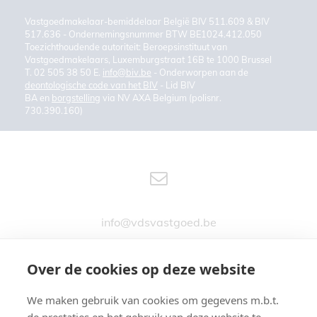
Vastgoedmakelaar-bemiddelaar België BIV 511.609 & BIV
517.636 - Ondernemingsnummer BTW BE1024.412.050
Toezichthoudende autoriteit: Beroepsinstituut van
Vastgoedmakelaars, Luxemburgstraat 16B te 1000 Brussel
T. 02 505 38 50 E.
info@biv.be
- Onderworpen aan de
deontologische code van het BIV
- Lid BIV
BA en
borgstelling
via NV AXA Belgium (polisnr.
730.390.160)
info@vdsvastgoed.be
Over de cookies op deze website
We maken gebruik van cookies om gegevens m.b.t.
Stationsstraat 76