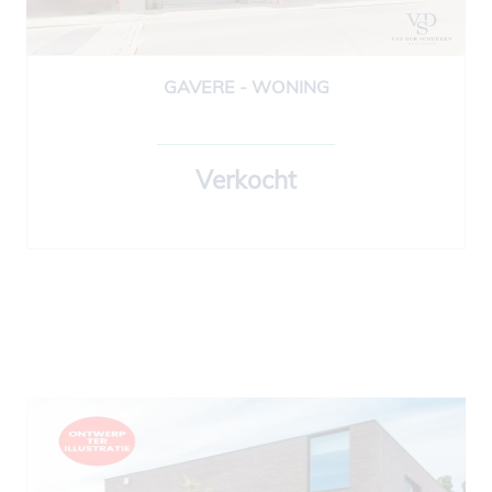
GAVERE - WONING
277 m²
4
2
Ja
Verkocht