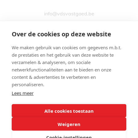
info@vdsvastgoed.be
Over de cookies op deze website
We maken gebruik van cookies om gegevens m.b.t.
de prestaties en het gebruik van deze website te
Stationsstraat 76
verzamelen & analyseren, om sociale
9890 GAVERE
netwerkfunctionaliteiten aan te bieden en onze
content & advertenties te verbeteren en
personaliseren.
Lees meer
09 380 24 74
Alle cookies toestaan
Weigeren
© 2026 - Van Der Schueren Vastgoed -
Developed by Zabun
-
Disclaimer
-
Privacy policy
-
Cookies
Cookie-instellingen