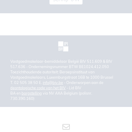
SCHRIJF U IN
Vastgoedmakelaar-bemiddelaar België BIV 511.609 & BIV
517.636 - Ondernemingsnummer BTW BE1024.412.050
Toezichthoudende autoriteit: Beroepsinstituut van
Vastgoedmakelaars, Luxemburgstraat 16B te 1000 Brussel
T. 02 505 38 50 E.
info@biv.be
- Onderworpen aan de
deontologische code van het BIV
- Lid BIV
BA en
borgstelling
via NV AXA Belgium (polisnr.
730.390.160)